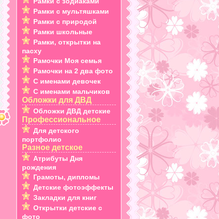
Рамки с зодиаками
Рамки с мультяшками
Рамки с природой
Рамки школьные
Рамки, открытки на
пасху
Рамочки Моя семья
Рамочки на 2 два фото
С именами девочек
С именами мальчиков
Обложки для ДВД
Обложки ДВД детские
Профессиональное
Для детского
портфолио
Разное детское
Атрибуты Дня
рождения
Грамоты, дипломы
Детские фотоэффекты
Закладки для книг
Открытки детские с
фото