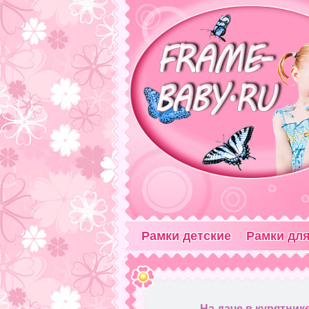
Рамки детские
Рамки для