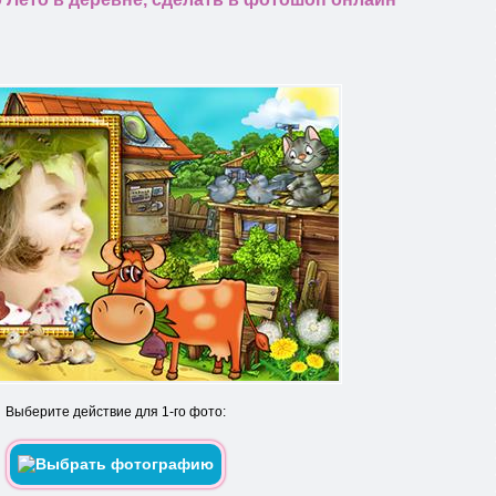
Выберите действие для 1-го фото: