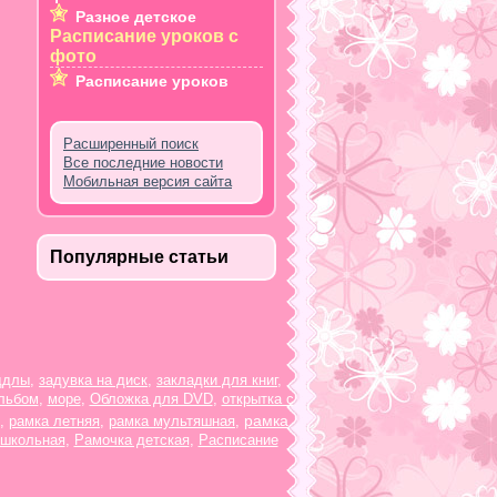
Разное детское
Расписание уроков с
фото
Расписание уроков
Расширенный поиск
Все последние новости
Мобильная версия сайта
Популярные статьи
ддлы
,
задувка на диск
,
закладки для книг
,
льбом
,
море
,
Обложка для DVD
,
открытка с
рамка
,
рамка летняя
,
рамка мультяшная
,
 школьная
,
Рамочка детская
,
Расписание