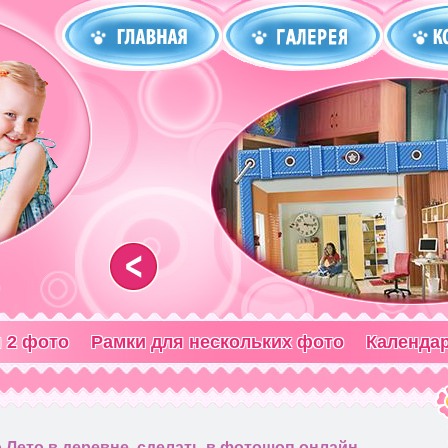
<
 2 фото
Рамки для нескольких фото
Календа
 Лето в деревне, сделать в фотошоп онлайн