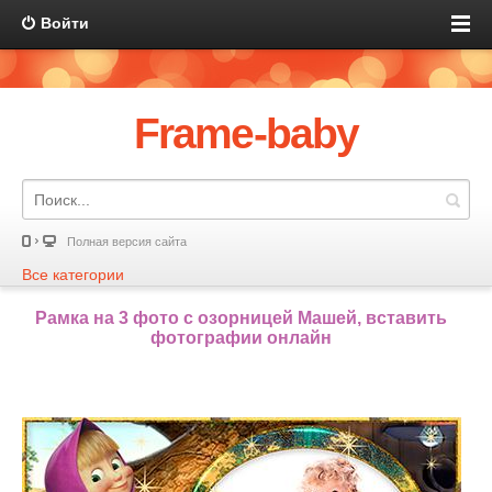
Войти
Frame-baby
Полная версия сайта
Все категории
Рамка на 3 фото с озорницей Машей, вставить
фотографии онлайн