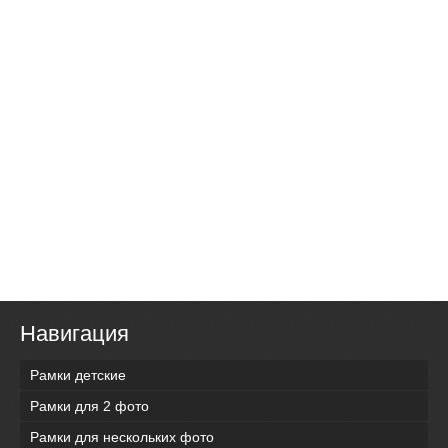
Навигация
Рамки детские
Рамки для 2 фото
Рамки для нескольких фото