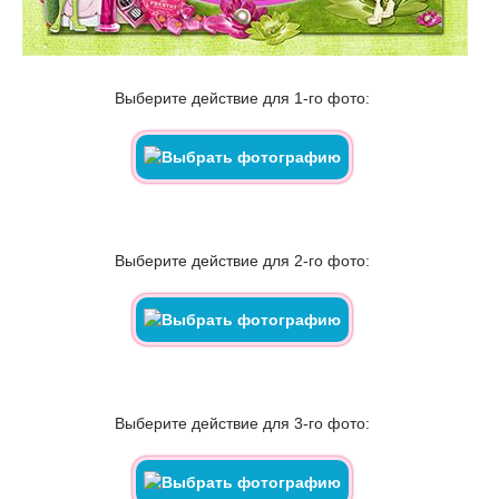
Выберите действие для 1-го фото:
Выберите действие для 2-го фото:
Выберите действие для 3-го фото: