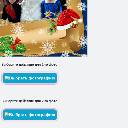
Выберите действие для 1-го фото:
Выберите действие для 2-го фото: