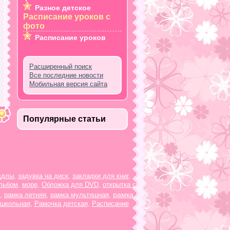
Разное детское
Расписание уроков с
фото
Расписание уроков
Расширенный поиск
Все последние новости
Мобильная версия сайта
Популярные статьи
ддлы
,
задувка на диск
,
закладки для книг
,
льбом
,
море
,
Обложка для DVD
,
открытка с
рамка
,
рамка летняя
,
рамка мультяшная
,
 школьная
,
Рамочка детская
,
Расписание