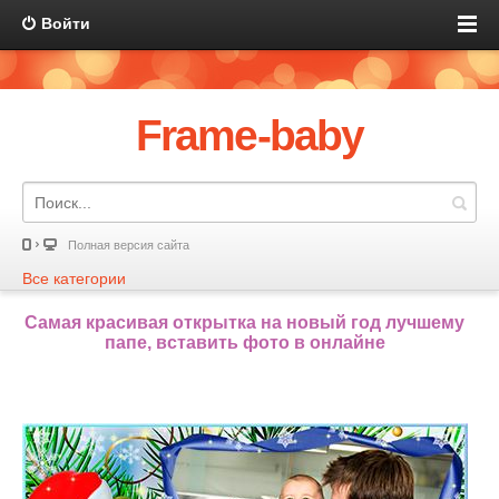
Войти
Frame-baby
Полная версия сайта
Все категории
Самая красивая открытка на новый год лучшему
папе, вставить фото в онлайне