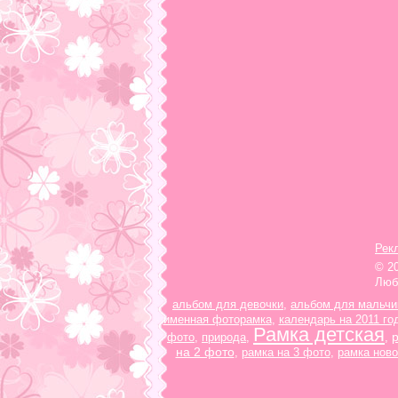
Рек
© 2
Люб
альбом для девочки
,
альбом для мальчи
именная фоторамка
,
календарь на 2011 го
Рамка детская
фото
,
природа
,
,
на 2 фото
,
рамка на 3 фото
,
рамка ново