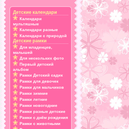
Детские календари
Календари
мультяшные
Календари разные
Календари с природой
Детские рамки
Для младенцев,
малышей
Для нескольких фото
Первый детский
альбом
Рамки Детский садик
Рамки для девочек
Рамки для мальчиков
Рамки зимние
Рамки летние
Рамки новогодние
Рамки разные детские
Рамки с днём рождения
Рамки с животными