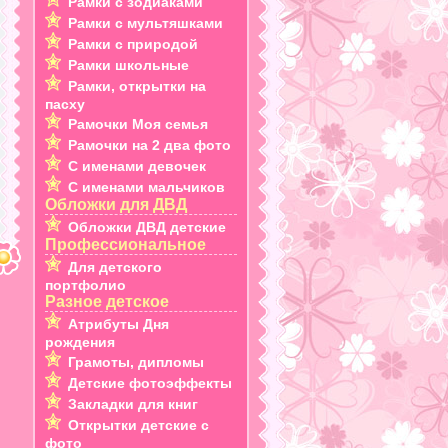
Рамки с зодиаками
Рамки с мультяшками
Рамки с природой
Рамки школьные
Рамки, открытки на
пасху
Рамочки Моя семья
Рамочки на 2 два фото
С именами девочек
С именами мальчиков
Обложки для ДВД
Обложки ДВД детские
Профессиональное
Для детского
портфолио
Разное детское
Атрибуты Дня
рождения
Грамоты, дипломы
Детские фотоэффекты
Закладки для книг
Открытки детские с
фото