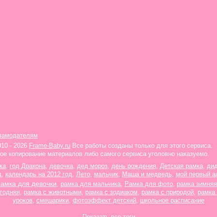
ламодателям
010 - 2026
Frame-Baby.ru
Все работы созданы только для этого сервиса.
ое копирование материалов либо самого сервиса уголовно наказуемо.
ка
,
год Дракона
,
девочка
,
дед мороз
,
день рождения
,
Детская рамка
,
ди
д
,
календарь на 2012 год
,
Лето
,
мальчик
,
Маша и медведь
,
мой первый а
рамка для девочки
,
рамка для мальчика
,
Рамка для фото
,
рамка зимняя
годняя
,
рамка с животными
,
рамка с зодиаком
,
рамка с природой
,
рамка
уроков
,
смешарики
,
фотоэффект детский
,
школьное расписание
Показать все теги