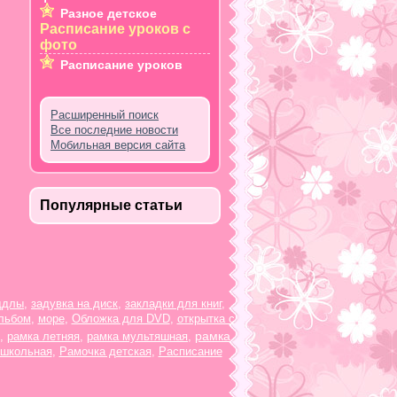
Разное детское
Расписание уроков с
фото
Расписание уроков
Расширенный поиск
Все последние новости
Мобильная версия сайта
Популярные статьи
ддлы
,
задувка на диск
,
закладки для книг
,
льбом
,
море
,
Обложка для DVD
,
открытка с
рамка
,
рамка летняя
,
рамка мультяшная
,
 школьная
,
Рамочка детская
,
Расписание