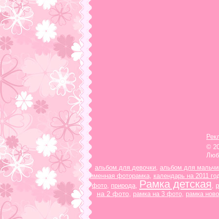
Рек
© 2
Люб
альбом для девочки
,
альбом для мальчи
именная фоторамка
,
календарь на 2011 го
Рамка детская
фото
,
природа
,
,
на 2 фото
,
рамка на 3 фото
,
рамка ново