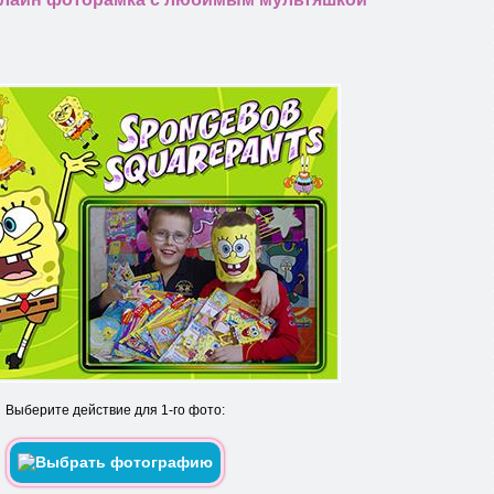
Выберите действие для 1-го фото: