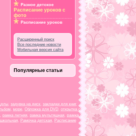
Разное детское
Расписание уроков с
фото
Расписание уроков
Расширенный поиск
Все последние новости
Мобильная версия сайта
Популярные статьи
ддлы
,
задувка на диск
,
закладки для книг
,
льбом
,
море
,
Обложка для DVD
,
открытка с
рамка
,
рамка летняя
,
рамка мультяшная
,
 школьная
,
Рамочка детская
,
Расписание