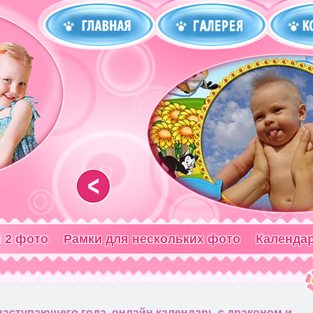
<
 2 фото
Рамки для нескольких фото
Календа
аступающего года, онлайн календарь с драконом и