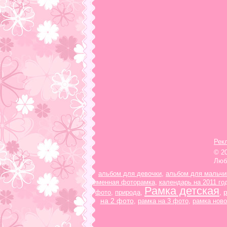
Рек
© 2
Люб
альбом для девочки
,
альбом для мальчи
именная фоторамка
,
календарь на 2011 го
Рамка детская
фото
,
природа
,
,
на 2 фото
,
рамка на 3 фото
,
рамка ново