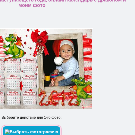
моим фото
Выберите действие для 1-го фото: