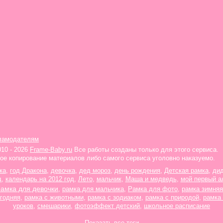
ламодателям
010 - 2026
Frame-Baby.ru
Все работы созданы только для этого сервиса.
ое копирование материалов либо самого сервиса уголовно наказуемо.
ка
,
год Дракона
,
девочка
,
дед мороз
,
день рождения
,
Детская рамка
,
ди
д
,
календарь на 2012 год
,
Лето
,
мальчик
,
Маша и медведь
,
мой первый а
рамка для девочки
,
рамка для мальчика
,
Рамка для фото
,
рамка зимняя
годняя
,
рамка с животными
,
рамка с зодиаком
,
рамка с природой
,
рамка
уроков
,
смешарики
,
фотоэффект детский
,
школьное расписание
Показать все теги