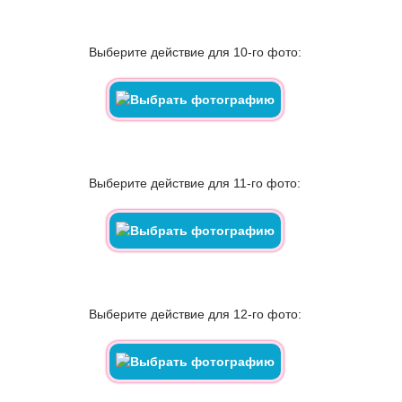
Выберите действие для 10-го фото:
Выберите действие для 11-го фото:
Выберите действие для 12-го фото: