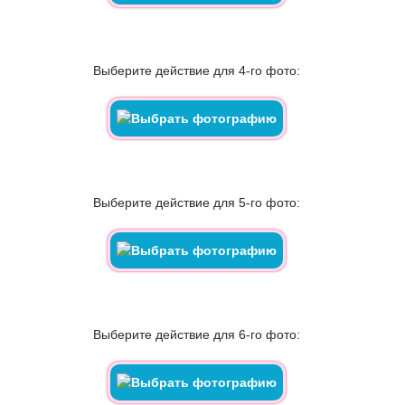
Выберите действие для 4-го фото:
Выберите действие для 5-го фото:
Выберите действие для 6-го фото: