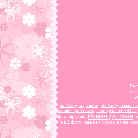
Рек
© 2
Люб
альбом для девочки
,
альбом для мальчи
именная фоторамка
,
календарь на 2011 го
Рамка детская
фото
,
природа
,
,
на 2 фото
,
рамка на 3 фото
,
рамка ново