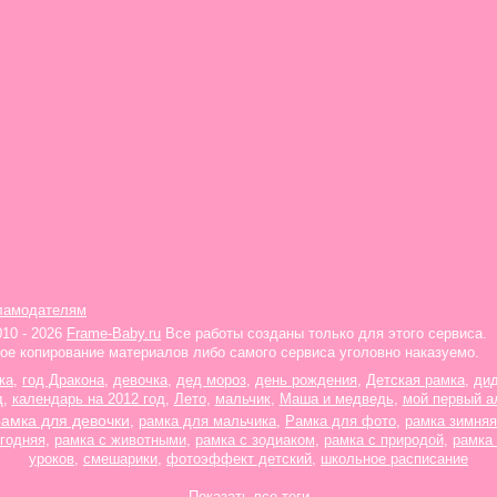
ламодателям
010 - 2026
Frame-Baby.ru
Все работы созданы только для этого сервиса.
ое копирование материалов либо самого сервиса уголовно наказуемо.
ка
,
год Дракона
,
девочка
,
дед мороз
,
день рождения
,
Детская рамка
,
ди
д
,
календарь на 2012 год
,
Лето
,
мальчик
,
Маша и медведь
,
мой первый а
рамка для девочки
,
рамка для мальчика
,
Рамка для фото
,
рамка зимняя
годняя
,
рамка с животными
,
рамка с зодиаком
,
рамка с природой
,
рамка
уроков
,
смешарики
,
фотоэффект детский
,
школьное расписание
Показать все теги