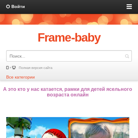
Войти
Frame-baby
Полная версия сайта
Все категории
А это кто у нас катается, рамки для детей ясельного
возраста онлайн