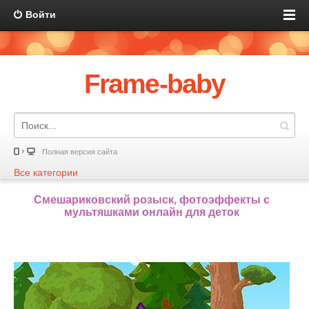
Войти
Frame-baby
Полная версия сайта
Все категории
Смешариковский розыск, фотоэффекты с
мультяшками онлайн для деток