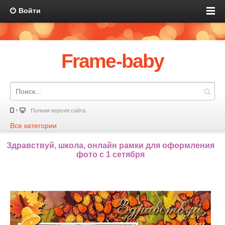
Войти
Frame-baby
Полная версия сайта
Все категории
Здравствуй, школа, онлайн рамки для оформления
фото с 1 сетября