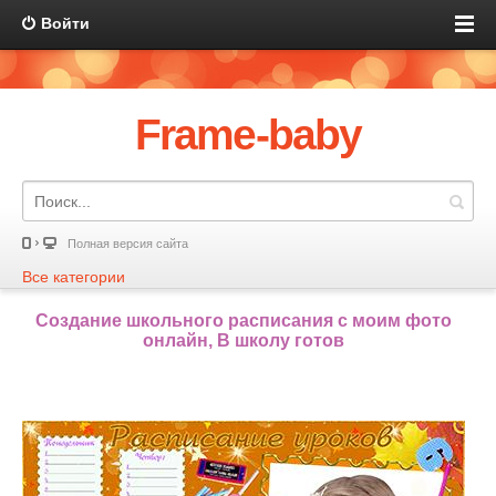
Войти
Frame-baby
Полная версия сайта
Все категории
Создание школьного расписания с моим фото
онлайн, В школу готов