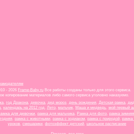
ламодателям
010 - 2026
Frame-Baby.ru
Все работы созданы только для этого сервиса.
ое копирование материалов либо самого сервиса уголовно наказуемо.
ка
,
год Дракона
,
девочка
,
дед мороз
,
день рождения
,
Детская рамка
,
ди
д
,
календарь на 2012 год
,
Лето
,
мальчик
,
Маша и медведь
,
мой первый а
рамка для девочки
,
рамка для мальчика
,
Рамка для фото
,
рамка зимняя
годняя
,
рамка с животными
,
рамка с зодиаком
,
рамка с природой
,
рамка
уроков
,
смешарики
,
фотоэффект детский
,
школьное расписание
Показать все теги