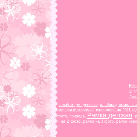
Рек
© 2
Люб
альбом для девочки
,
альбом для мальчи
именная фоторамка
,
календарь на 2011 го
Рамка детская
фото
,
природа
,
,
на 2 фото
,
рамка на 3 фото
,
рамка ново