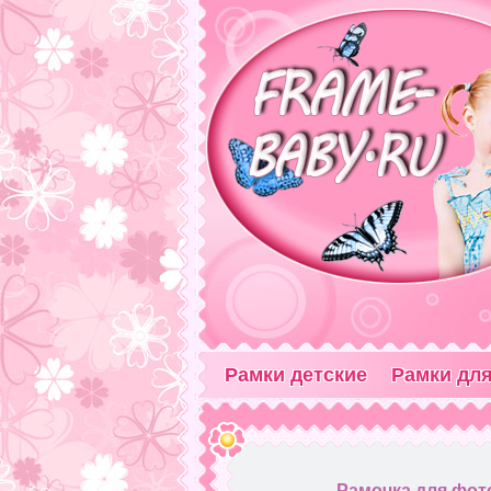
Рамки детские
Рамки для
Рамочка для фото