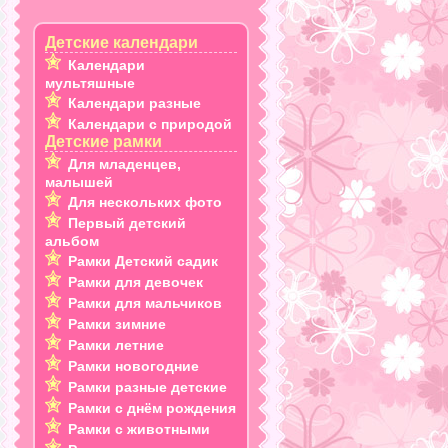
Детские календари
Календари
мультяшные
Календари разные
Календари с природой
Детские рамки
Для младенцев,
малышей
Для нескольких фото
Первый детский
альбом
Рамки Детский садик
Рамки для девочек
Рамки для мальчиков
Рамки зимние
Рамки летние
Рамки новогодние
Рамки разные детские
Рамки с днём рождения
Рамки с животными