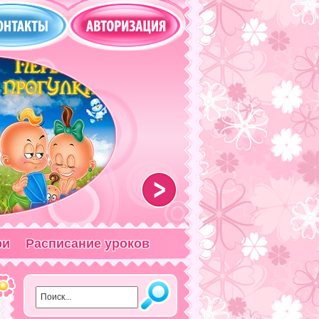
>
ри
Расписание уроков