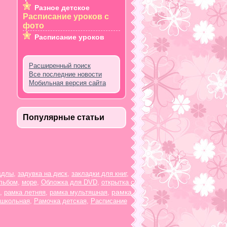
Разное детское
Расписание уроков с
фото
Расписание уроков
Расширенный поиск
Все последние новости
Мобильная версия сайта
Популярные статьи
ддлы
,
задувка на диск
,
закладки для книг
,
льбом
,
море
,
Обложка для DVD
,
открытка с
рамка
,
рамка летняя
,
рамка мультяшная
,
 школьная
,
Рамочка детская
,
Расписание