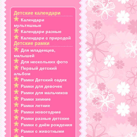
Детские календари
Календари
мультяшные
Календари разные
Календари с природой
Детские рамки
Для младенцев,
малышей
Для нескольких фото
Первый детский
альбом
Рамки Детский садик
Рамки для девочек
Рамки для мальчиков
Рамки зимние
Рамки летние
Рамки новогодние
Рамки разные детские
Рамки с днём рождения
Рамки с животными