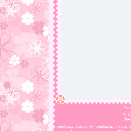
Рек
© 2
Люб
альбом для девочки
,
альбом для мальчи