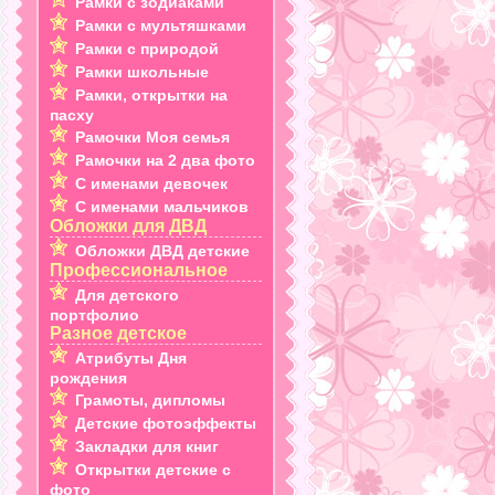
Рамки с зодиаками
Рамки с мультяшками
Рамки с природой
Рамки школьные
Рамки, открытки на
пасху
Рамочки Моя семья
Рамочки на 2 два фото
С именами девочек
С именами мальчиков
Обложки для ДВД
Обложки ДВД детские
Профессиональное
Для детского
портфолио
Разное детское
Атрибуты Дня
рождения
Грамоты, дипломы
Детские фотоэффекты
Закладки для книг
Открытки детские с
фото