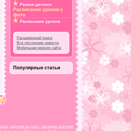
Разное детское
Расписание уроков с
фото
Расписание уроков
Расширенный поиск
Все последние новости
Мобильная версия сайта
Популярные статьи
ддлы
,
задувка на диск
,
закладки для книг
,