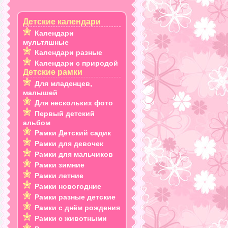
Детские календари
Календари
мультяшные
Календари разные
Календари с природой
Детские рамки
Для младенцев,
малышей
Для нескольких фото
Первый детский
альбом
Рамки Детский садик
Рамки для девочек
Рамки для мальчиков
Рамки зимние
Рамки летние
Рамки новогодние
Рамки разные детские
Рамки с днём рождения
Рамки с животными