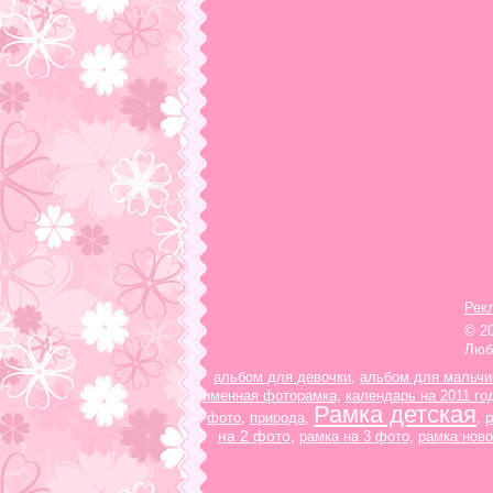
Рек
© 2
Люб
альбом для девочки
,
альбом для мальчи
именная фоторамка
,
календарь на 2011 го
Рамка детская
фото
,
природа
,
,
на 2 фото
,
рамка на 3 фото
,
рамка ново