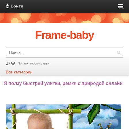
Войти
Frame-baby
Полная версия сайта
Все категории
Я ползу быстрей улитки, рамки с природой онлайн