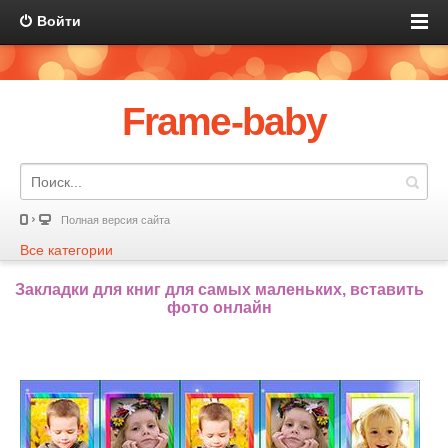
Войти
Frame-baby
Полная версия сайта
Все категории
Закладки для книг для самых маленьких, вставить
фото онлайн