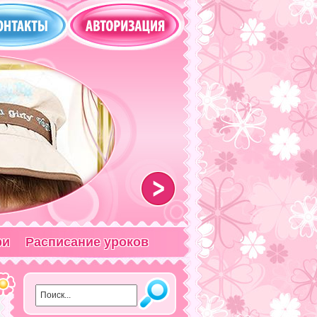
>
ри
Расписание уроков