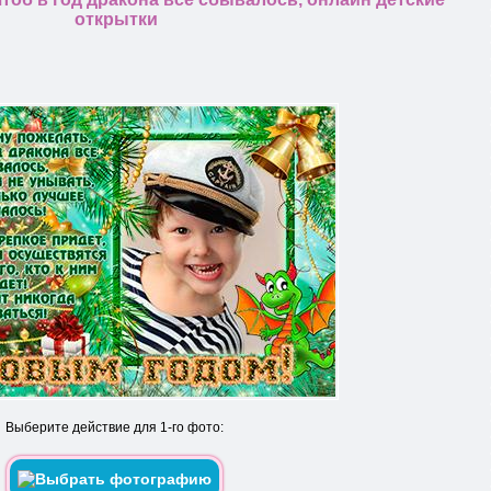
открытки
Выберите действие для 1-го фото: