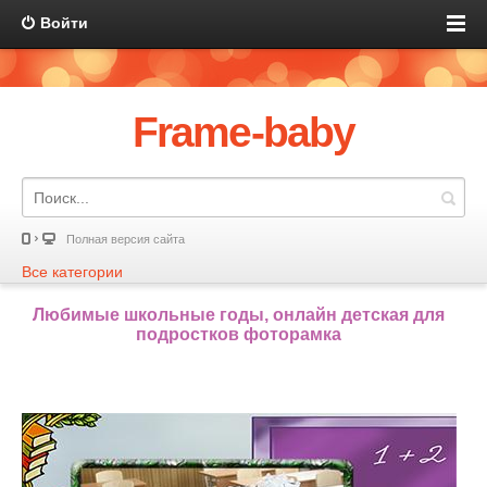
Войти
Frame-baby
Полная версия сайта
Все категории
Любимые школьные годы, онлайн детская для
подростков фоторамка