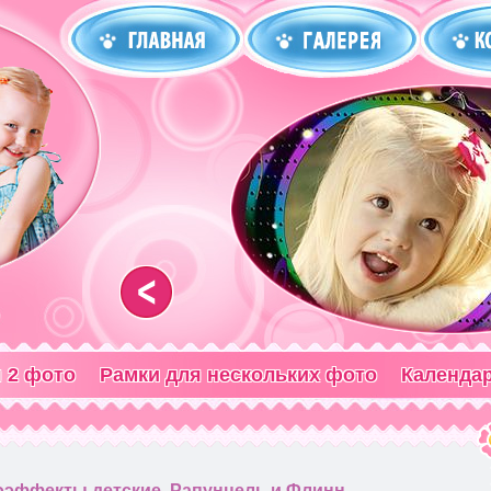
<
 2 фото
Рамки для нескольких фото
Календа
эффекты детские, Рапунцель и Флинн