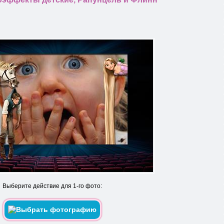
Выберите действие для 1-го фото: