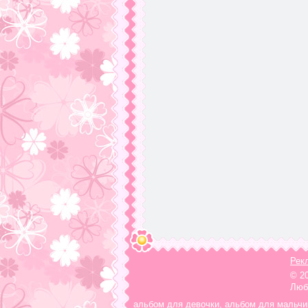
Рек
© 2
Люб
альбом для девочки
,
альбом для мальчи