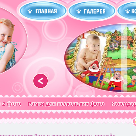
<
 2 фото
Рамки для нескольких фото
Календа
 подсолнухом Лето в деревне, сделать вонлайн