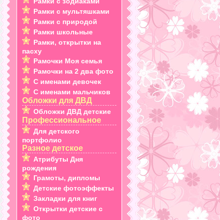
Рамки с зодиаками
Рамки с мультяшками
Рамки с природой
Рамки школьные
Рамки, открытки на
пасху
Рамочки Моя семья
Рамочки на 2 два фото
С именами девочек
С именами мальчиков
Обложки для ДВД
Обложки ДВД детские
Профессиональное
Для детского
портфолио
Разное детское
Атрибуты Дня
рождения
Грамоты, дипломы
Детские фотоэффекты
Закладки для книг
Открытки детские с
фото