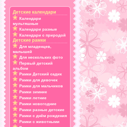
Детские календари
Календари
мультяшные
Календари разные
Календари с природой
Детские рамки
Для младенцев,
малышей
Для нескольких фото
Первый детский
альбом
Рамки Детский садик
Рамки для девочек
Рамки для мальчиков
Рамки зимние
Рамки летние
Рамки новогодние
Рамки разные детские
Рамки с днём рождения
Рамки с животными