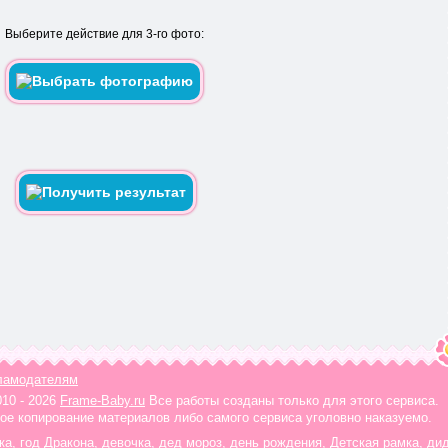
Выберите действие для 3-го фото:
ламодателям
010 - 2026
Frame-Baby.ru
Все работы созданы только для этого сервиса.
ое копирование материалов либо самого сервиса уголовно наказуемо.
ка
,
год Дракона
,
девочка
,
дед мороз
,
день рождения
,
Детская рамка
,
ди