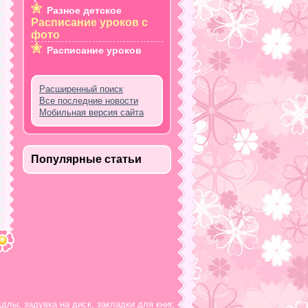
Разное детское
Расписание уроков с
фото
Расписание уроков
Расширенный поиск
Все последние новости
Мобильная версия сайта
Популярные статьи
ддлы
,
задувка на диск
,
закладки для книг
,