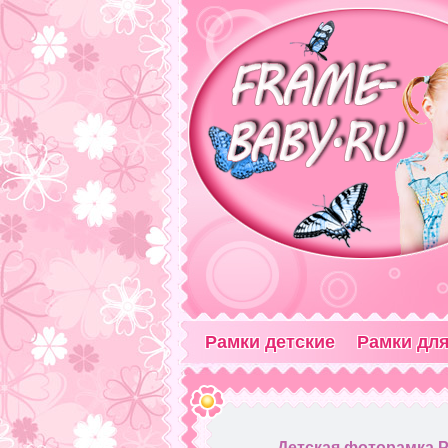
Рамки детские
Рамки для
Детская фоторамка Р