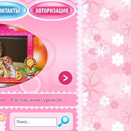
>
ри
Расписание уроков