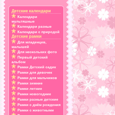
Детские календари
Календари
мультяшные
Календари разные
Календари с природой
Детские рамки
Для младенцев,
малышей
Для нескольких фото
Первый детский
альбом
Рамки Детский садик
Рамки для девочек
Рамки для мальчиков
Рамки зимние
Рамки летние
Рамки новогодние
Рамки разные детские
Рамки с днём рождения
Рамки с животными