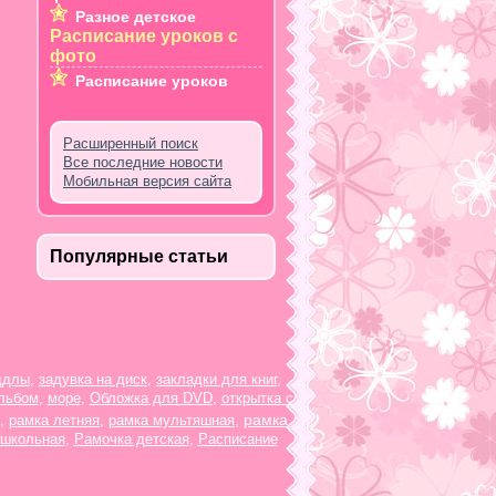
Разное детское
Расписание уроков с
фото
Расписание уроков
Расширенный поиск
Все последние новости
Мобильная версия сайта
Популярные статьи
ддлы
,
задувка на диск
,
закладки для книг
,
льбом
,
море
,
Обложка для DVD
,
открытка с
рамка
,
рамка летняя
,
рамка мультяшная
,
 школьная
,
Рамочка детская
,
Расписание