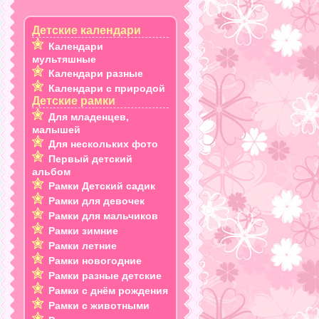
Детские календари
Календари
мультяшные
Календари разные
Календари с природой
Детские рамки
Для младенцев,
малышей
Для нескольких фото
Первый детский
альбом
Рамки Детский садик
Рамки для девочек
Рамки для мальчиков
Рамки зимние
Рамки летние
Рамки новогодние
Рамки разные детские
Рамки с днём рождения
Рамки с животными