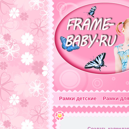
Рамки детские
Рамки для