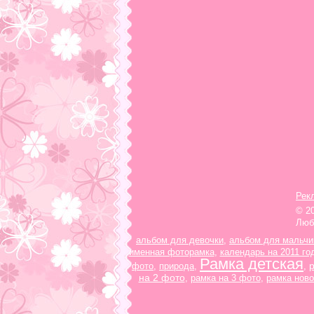
Рек
© 2
Люб
альбом для девочки
,
альбом для мальчи
именная фоторамка
,
календарь на 2011 го
Рамка детская
фото
,
природа
,
,
на 2 фото
,
рамка на 3 фото
,
рамка ново