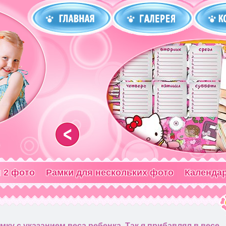
<
 2 фото
Рамки для нескольких фото
Календа
ку с указанием веса ребенка, Так я прибавлял в весе