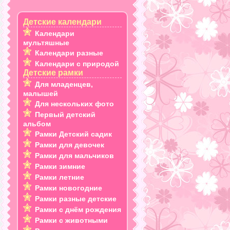
Детские календари
Календари
мультяшные
Календари разные
Календари с природой
Детские рамки
Для младенцев,
малышей
Для нескольких фото
Первый детский
альбом
Рамки Детский садик
Рамки для девочек
Рамки для мальчиков
Рамки зимние
Рамки летние
Рамки новогодние
Рамки разные детские
Рамки с днём рождения
Рамки с животными