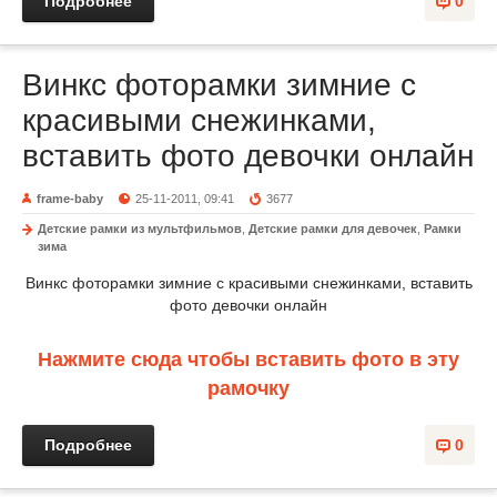
Подробнее
0
Винкс фоторамки зимние с
красивыми снежинками,
вставить фото девочки онлайн
frame-baby
25-11-2011, 09:41
3677
Детские рамки из мультфильмов
,
Детские рамки для девочек
,
Рамки
зима
Винкс фоторамки зимние с красивыми снежинками, вставить
фото девочки онлайн
Нажмите сюда чтобы вставить фото в эту
рамочку
Подробнее
0