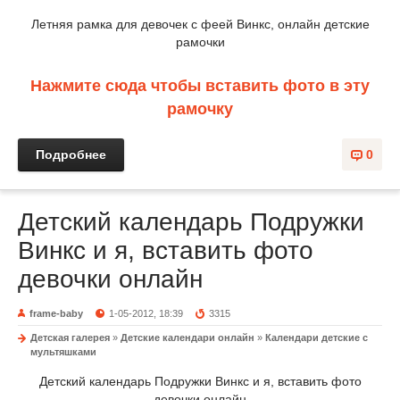
Летняя рамка для девочек с феей Винкс, онлайн детские
рамочки
Нажмите сюда чтобы вставить фото в эту
рамочку
Подробнее
0
Детский календарь Подружки
Винкс и я, вставить фото
девочки онлайн
frame-baby
1-05-2012, 18:39
3315
Детская галерея
»
Детские календари онлайн
»
Календари детские с
мультяшками
Детский календарь Подружки Винкс и я, вставить фото
девочки онлайн