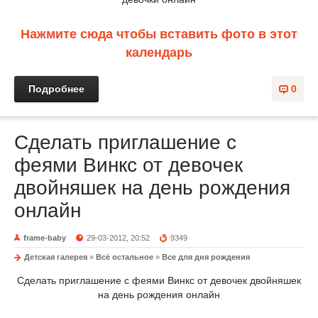
Нажмите сюда чтобы вставить фото в этот
календарь
Подробнее
0
Сделать приглашение с
феями Винкс от девочек
двойняшек на день рождения
онлайн
frame-baby
29-03-2012, 20:52
9349
Детская галерея
»
Всё остальное
»
Все для дня рождения
Сделать приглашение с феями Винкс от девочек двойняшек
на день рождения онлайн