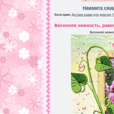
Нажмите сюда
Категория:
Детские рамки для девочек
,
Весенняя нежность, рамо
Весенняя нежнос