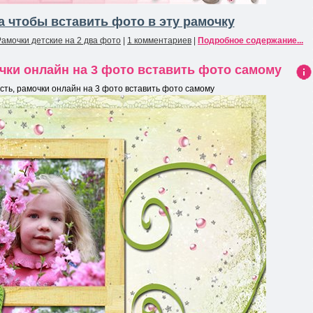
 чтобы вставить фото в эту рамочку
Рамочки детские на 2 два фото
|
1 комментариев
|
Подробное содержание...
чки онлайн на 3 фото вставить фото самому
Ин
ть, рамочки онлайн на 3 фото вставить фото самому
фо
рма
ция
к
нов
ост
и