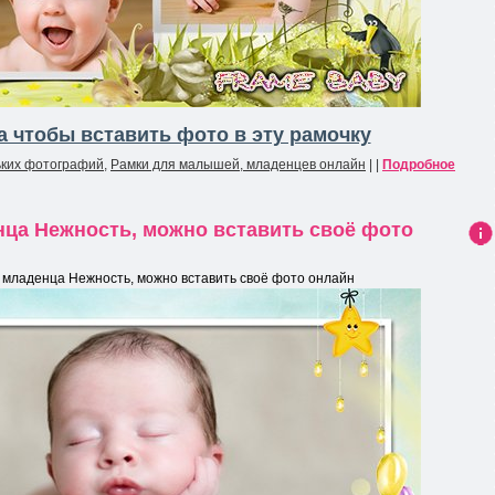
 чтобы вставить фото в эту рамочку
ьких фотографий
,
Рамки для малышей, младенцев онлайн
| |
Подробное
нца Нежность, можно вставить своё фото
Ин
фо
 младенца Нежность, можно вставить своё фото онлайн
рма
ция
к
нов
ост
и