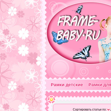
Рамки детские
Рамки для
Сортировать статьи по: