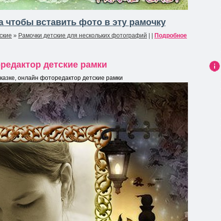
 чтобы вставить фото в эту рамочку
ские
»
Рамочки детские для нескольких фотографий
| |
Подробное
оредактор детские рамки
Ин
сказке, онлайн фоторедактор детские рамки
фо
рма
ция
к
нов
ост
и