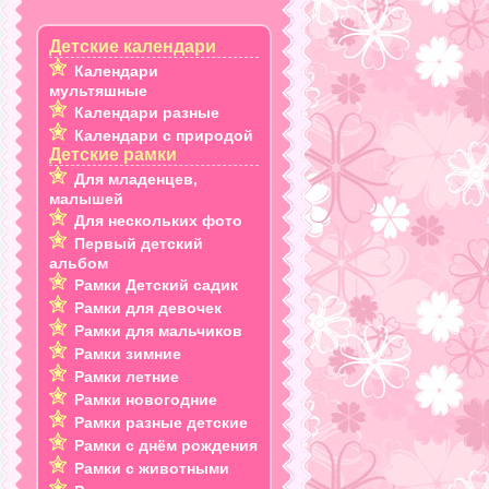
Детские календари
Календари
мультяшные
Календари разные
Календари с природой
Детские рамки
Для младенцев,
малышей
Для нескольких фото
Первый детский
альбом
Рамки Детский садик
Рамки для девочек
Рамки для мальчиков
Рамки зимние
Рамки летние
Рамки новогодние
Рамки разные детские
Рамки с днём рождения
Рамки с животными