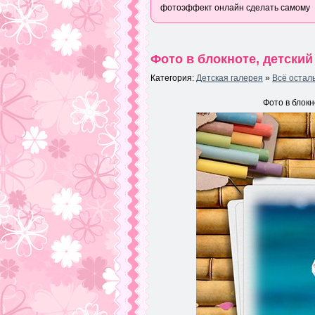
фотоэффект онлайн сделать самому
Фото в блокноте, детски
Категория:
Детская галерея
»
Всё остал
Фото в блок