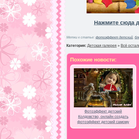
Нажмите сюда д
Метки к статье:
фотоэффект детский
,
бл
Категория:
Детская галерея
»
Всё остал
Похожие новости:
Фотоэффект детский
Колдовство, онлайн создать
фотоэффект детский самому