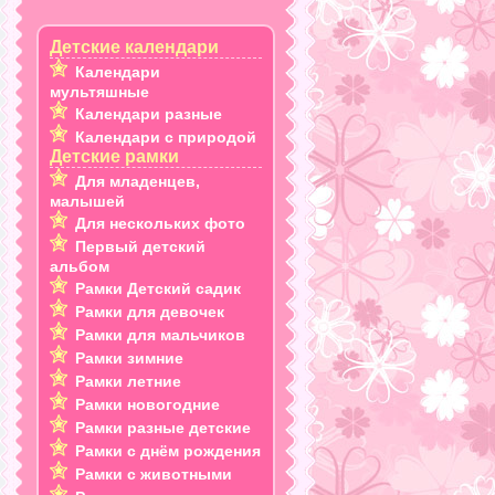
Детские календари
Календари
мультяшные
Календари разные
Календари с природой
Детские рамки
Для младенцев,
малышей
Для нескольких фото
Первый детский
альбом
Рамки Детский садик
Рамки для девочек
Рамки для мальчиков
Рамки зимние
Рамки летние
Рамки новогодние
Рамки разные детские
Рамки с днём рождения
Рамки с животными