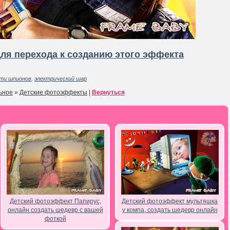
ля перехода к созданию этого эффекта
ти шпионов
,
электрический шар
ьное
»
Детские фотоэффекты
|
Вернуться
Детский фотоэффект Папирус,
Детский фотоэффект мультяшка
онлайн создать шедевр с вашей
у компа, создать шедевр онлайн
фоткой