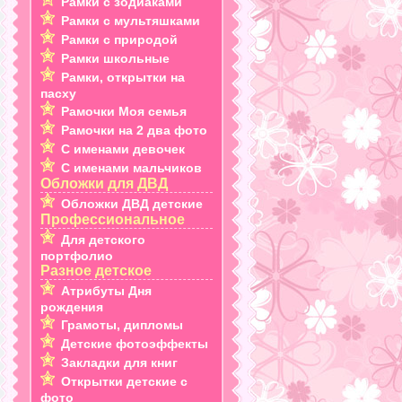
Рамки с зодиаками
Рамки с мультяшками
Рамки с природой
Рамки школьные
Рамки, открытки на
пасху
Рамочки Моя семья
Рамочки на 2 два фото
С именами девочек
С именами мальчиков
Обложки для ДВД
Обложки ДВД детские
Профессиональное
Для детского
портфолио
Разное детское
Атрибуты Дня
рождения
Грамоты, дипломы
Детские фотоэффекты
Закладки для книг
Открытки детские с
фото