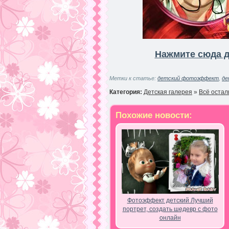
Нажмите сюда д
Метки к статье:
детский фотоэффект
,
де
Категория:
Детская галерея
»
Всё остал
Похожие новости:
Фотоэффект детский Лучший
портрет, создать шедевр с фото
онлайн