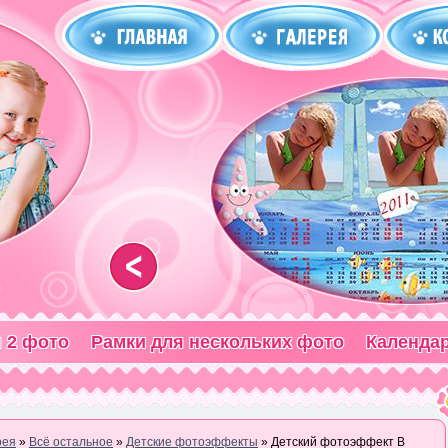
<
 2 фото
Рамки для нескольких фото
Календа
рея
»
Всё остальное
»
Детские фотоэффекты
» Детский фотоэффект В