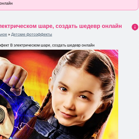
 онлайн
ектрическом шаре, создать шедевр онлайн
Ин
ьное
»
Детские фотоэффекты
фо
рма
фект В электрическом шаре, создать шедевр онлайн
ция
к
нов
ост
и