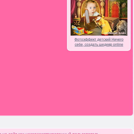
Фотоэффект детский Ничего
себе, создать шедевр online