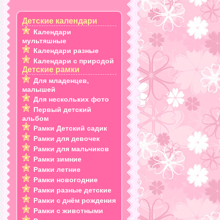
Детские календари
Календари
мультяшные
Календари разные
Календари с природой
Детские рамки
Для младенцев,
малышей
Для нескольких фото
Первый детский
альбом
Рамки Детский садик
Рамки для девочек
Рамки для мальчиков
Рамки зимние
Рамки летние
Рамки новогодние
Рамки разные детские
Рамки с днём рождения
Рамки с животными