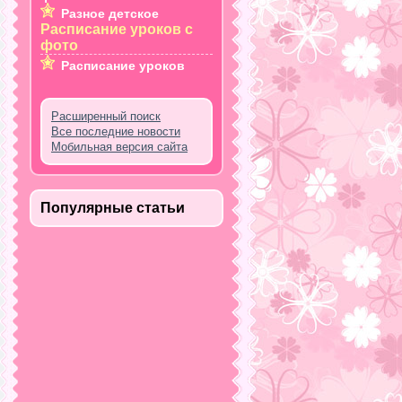
Разное детское
Расписание уроков с
фото
Расписание уроков
Расширенный поиск
Все последние новости
Мобильная версия сайта
Популярные статьи