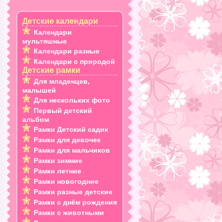
Детские календари
Календари
мультяшные
Календари разные
Календари с природой
Детские рамки
Для младенцев,
малышей
Для нескольких фото
Первый детский
альбом
Рамки Детский садик
Рамки для девочек
Рамки для мальчиков
Рамки зимние
Рамки летние
Рамки новогодние
Рамки разные детские
Рамки с днём рождения
Рамки с животными