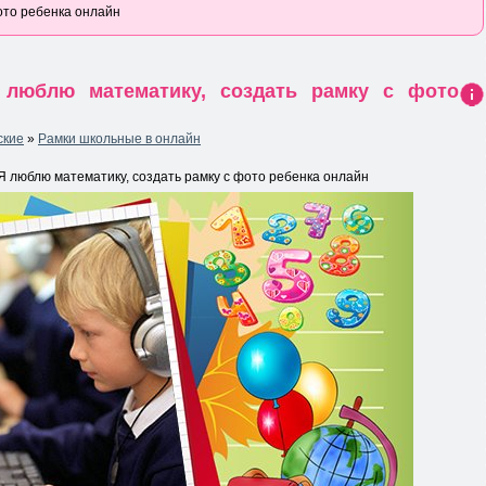
ото ребенка онлайн
люблю математику, создать рамку с фото
Ин
фо
ские
»
Рамки школьные в онлайн
рма
ция
к
 люблю математику, создать рамку с фото ребенка онлайн
нов
ост
и