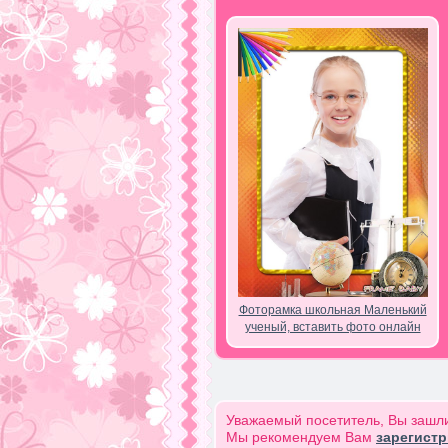
Фоторамка школьная Маленький
ученый, вставить фото онлайн
Уважаемый посетитель, Вы зашли
Мы рекомендуем Вам
зарегист