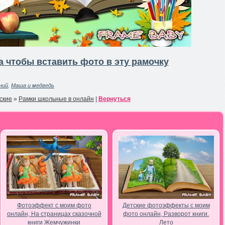
 чтобы вставить фото в эту рамочку
ний
,
Маша и медведь
ские
»
Рамки школьные в онлайн
|
Вернуться
Фотоэффект с моим фото
Детские фотоэффекты с моим
онлайн, На страницах сказочной
фото онлайн, Разворот книги.
книги Жемчужинки
Лето