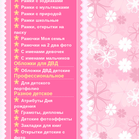
Рамки с зодиаками
Рамки с мультяшками
Рамки с природой
Рамки школьные
Рамки, открытки на
пасху
Рамочки Моя семья
Рамочки на 2 два фото
С именами девочек
С именами мальчиков
Обложки для ДВД
Обложки ДВД детские
Профессиональное
Для детского
портфолио
Разное детское
Атрибуты Дня
рождения
Грамоты, дипломы
Детские фотоэффекты
Закладки для книг
Открытки детские с
фото