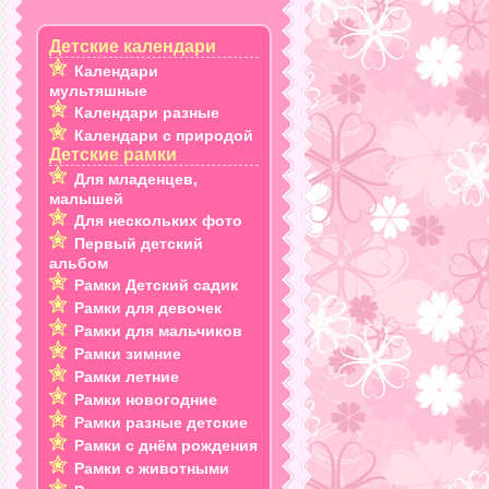
Детские календари
Календари
мультяшные
Календари разные
Календари с природой
Детские рамки
Для младенцев,
малышей
Для нескольких фото
Первый детский
альбом
Рамки Детский садик
Рамки для девочек
Рамки для мальчиков
Рамки зимние
Рамки летние
Рамки новогодние
Рамки разные детские
Рамки с днём рождения
Рамки с животными