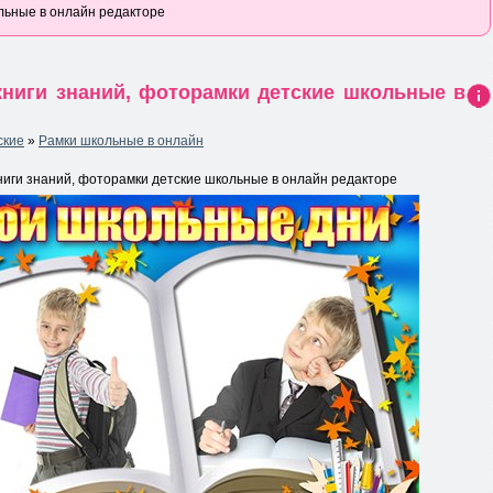
льные в онлайн редакторе
книги знаний, фоторамки детские школьные в
Ин
фо
ские
»
Рамки школьные в онлайн
рма
ция
к
ниги знаний, фоторамки детские школьные в онлайн редакторе
нов
ост
и