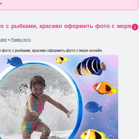
н
то с рыбками, красиво оформить фото с моря
Ин
фо
ские
»
Рамки лето
рма
ция
к
я фото с рыбками, красиво оформить фото с моря онлайн
нов
ост
и