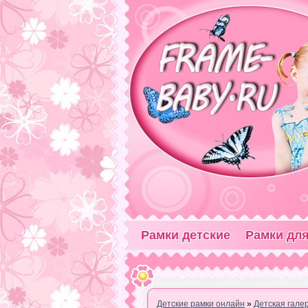
Рамки детские
Рамки для
Детские рамки онлайн
»
Детская гале