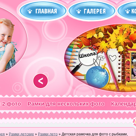
<
 2 фото
Рамки для нескольких фото
Календа
рея
»
Рамки детские
»
Рамки лето
» Детская рамочка для фото с рыбками,