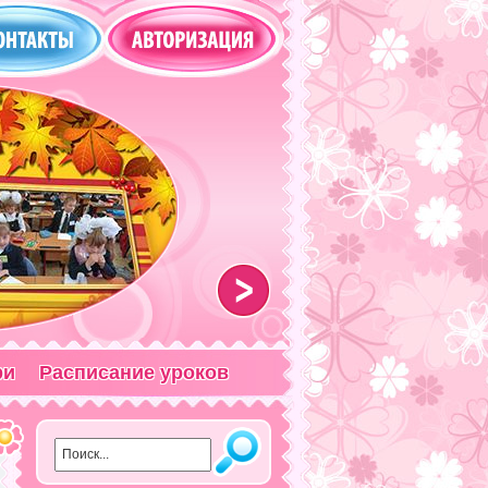
>
ри
Расписание уроков