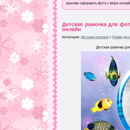
красиво оформить фото с моря онлай
Детская рамочка для фо
онлайн
Категория:
Детская галерея
»
Рамки дет
Детская рамочка дл