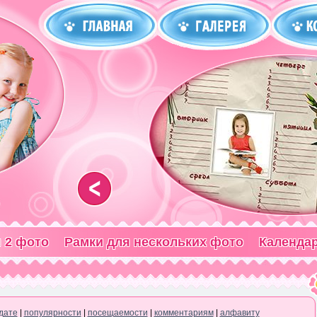
<
 2 фото
Рамки для нескольких фото
Календа
дате
|
популярности
|
посещаемости
|
комментариям
|
алфавиту