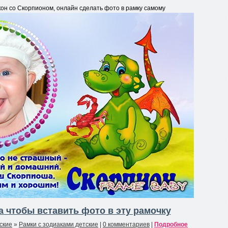
фо
он со Скорпионом, онлайн сделать фото в рамку самому
рма
ция
к
нов
ост
и
 чтобы вставить фото в эту рамочку
ские
»
Рамки с зодиаками детские
|
0 комментариев
|
Подробное