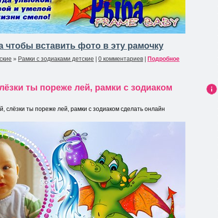
 чтобы вставить фото в эту рамочку
ские
»
Рамки с зодиаками детские
|
0 комментариев
|
Подробное
ёзки ты пореже лей, рамки с зодиаком
Ин
фо
 слёзки ты пореже лей, рамки с зодиаком сделать онлайн
рма
ция
к
нов
ост
и