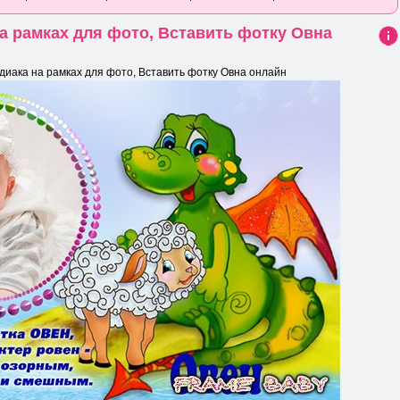
на рамках для фото, Вставить фотку Овна
Ин
фо
диака на рамках для фото, Вставить фотку Овна онлайн
рма
ция
к
нов
ост
и