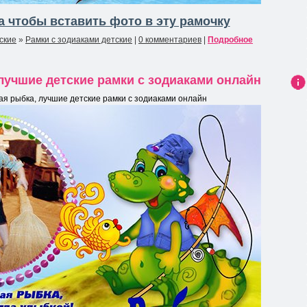
 чтобы вставить фото в эту рамочку
ские
»
Рамки с зодиаками детские
|
0 комментариев
|
Подробное
 лучшие детские рамки с зодиаками онлайн
Ин
ая рыбка, лучшие детские рамки с зодиаками онлайн
фо
рма
ция
к
нов
ост
и