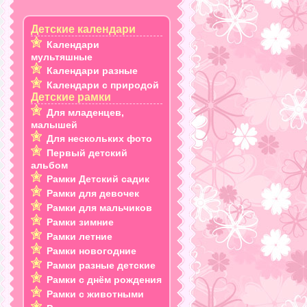
Детские календари
Календари
мультяшные
Календари разные
Календари с природой
Детские рамки
Для младенцев,
малышей
Для нескольких фото
Первый детский
альбом
Рамки Детский садик
Рамки для девочек
Рамки для мальчиков
Рамки зимние
Рамки летние
Рамки новогодние
Рамки разные детские
Рамки с днём рождения
Рамки с животными