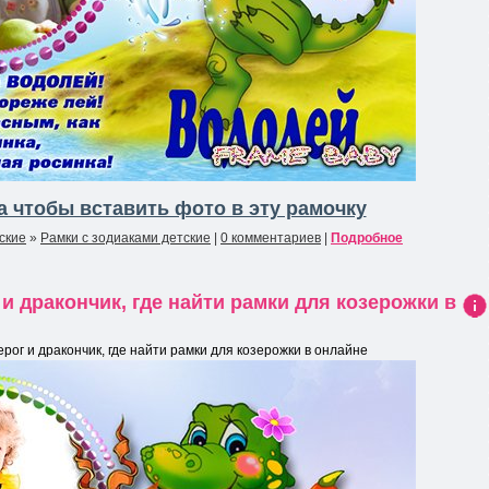
 чтобы вставить фото в эту рамочку
ские
»
Рамки с зодиаками детские
|
0 комментариев
|
Подробное
 дракончик, где найти рамки для козерожки в
Ин
фо
ог и дракончик, где найти рамки для козерожки в онлайне
рма
ция
к
нов
ост
и