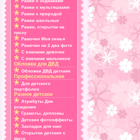
Рамки с зодиаками
Рамки с мультяшками
Рамки с природой
Рамки школьные
Рамки, открытки на
пасху
Рамочки Моя семья
Рамочки на 2 два фото
С именами девочек
С именами мальчиков
Обложки для ДВД
Обложки ДВД детские
Профессиональное
Для детского
портфолио
Разное детское
Атрибуты Дня
рождения
Грамоты, дипломы
Детские фотоэффекты
Закладки для книг
Открытки детские с
фото