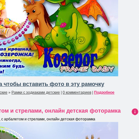
 чтобы вставить фото в эту рамочку
ские
»
Рамки с зодиаками детские
|
0 комментариев
|
Подробное
ом и стрелами, онлайн детская фоторамка
Ин
с арбалетом и стрелами, онлайн детская фоторамка
фо
рма
ция
к