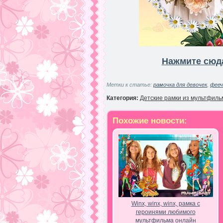
Нажмите сюда
Метки к статье:
рамочка для девочек
,
фееч
Категория:
Детские рамки из мультфиль
Похожие новости:
Winx, winx, winx, рамка с
героинями любимого
мультфильма онлайн