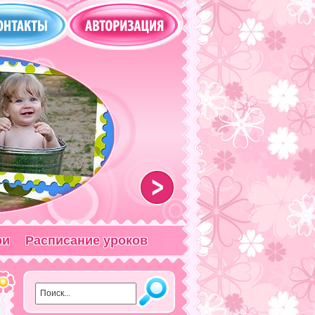
>
ри
Расписание уроков