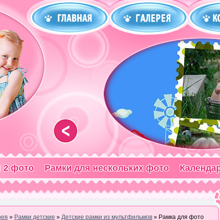
<
 2 фото
Рамки для нескольких фото
Календа
рея
»
Рамки детские
»
Детские рамки из мультфильмов
» Рамка для фото