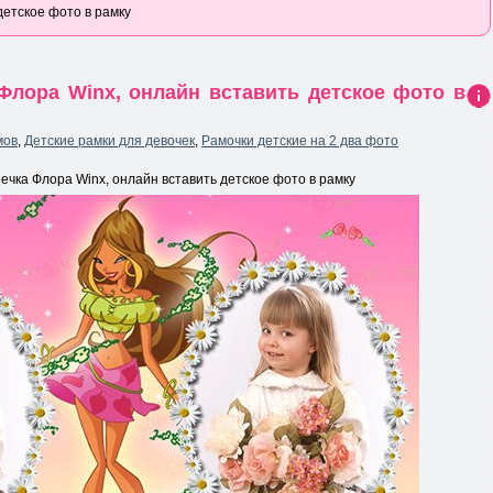
детское фото в рамку
Флора Winx, онлайн вставить детское фото в
Ин
фо
мов
,
Детские рамки для девочек
,
Рамочки детские на 2 два фото
рма
ция
к
ечка Флора Winx, онлайн вставить детское фото в рамку
нов
ост
и