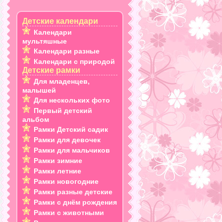
Детские календари
Календари
мультяшные
Календари разные
Календари с природой
Детские рамки
Для младенцев,
малышей
Для нескольких фото
Первый детский
альбом
Рамки Детский садик
Рамки для девочек
Рамки для мальчиков
Рамки зимние
Рамки летние
Рамки новогодние
Рамки разные детские
Рамки с днём рождения
Рамки с животными