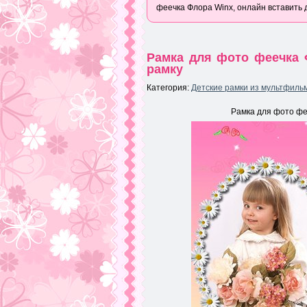
феечка Флора Winx, онлайн вставить 
Рамка для фото феечка 
рамку
Категория:
Детские рамки из мультфиль
Рамка для фото фе