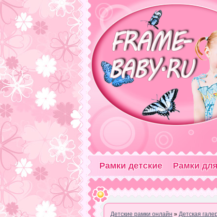
Рамки детские
Рамки для
Детские рамки онлайн
»
Детская гале