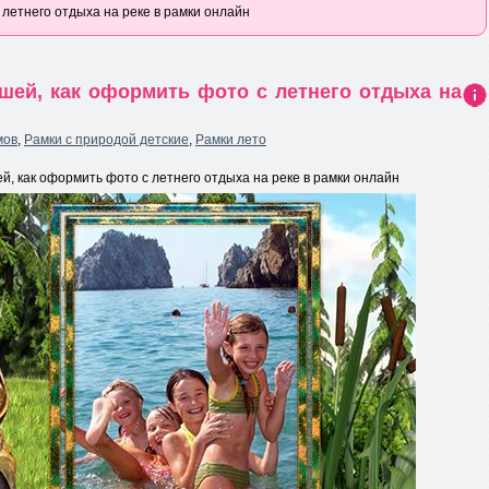
 летнего отдыха на реке в рамки онлайн
шей, как оформить фото с летнего отдыха на
Ин
фо
мов
,
Рамки с природой детские
,
Рамки лето
рма
ция
к
й, как оформить фото с летнего отдыха на реке в рамки онлайн
нов
ост
и