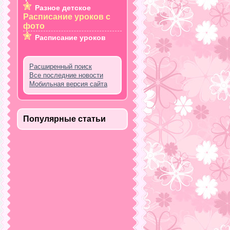
Разное детское
Расписание уроков с
фото
Расписание уроков
Расширенный поиск
Все последние новости
Мобильная версия сайта
Популярные статьи