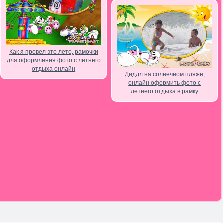
Как я провел это лето, рамочки
для оформления фото с летнего
отдыха онлайн
Диддл на солнечном пляже,
онлайн оформить фото с
летнего отдыха в рамку