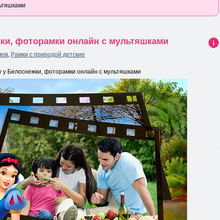
льтяшками
жки, фоторамки онлайн с мультяшками
Ин
мов
,
Рамки с природой детские
фо
рма
у у Белоснежки, фоторамки онлайн с мультяшками
ция
к
нов
ост
и