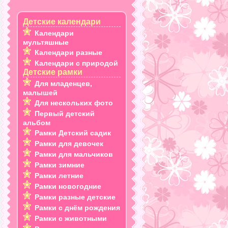
Детские календари
Календари
мультяшные
Календари разные
Календари с природой
Детские рамки
Для младенцев,
малышей
Для нескольких фото
Первый детский
альбом
Рамки Детский садик
Рамки для девочек
Рамки для мальчиков
Рамки зимние
Рамки летние
Рамки новогодние
Рамки разные детские
Рамки с днём рождения
Рамки с животными