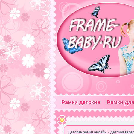
Рамки детские
Рамки для
Детские рамки онлайн
»
Детская гале