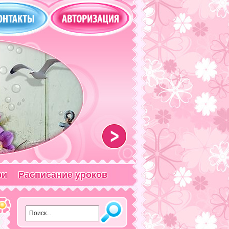
>
ри
Расписание уроков