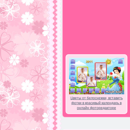
Цветы от белоснежки, вставить
фотки в красивый календарь в
онлайн фоторедакторе