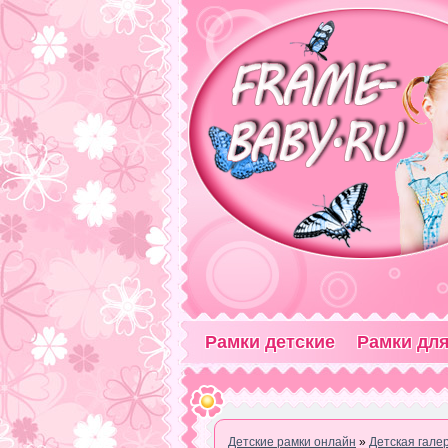
Рамки детские
Рамки для
Детские рамки онлайн
»
Детская гале