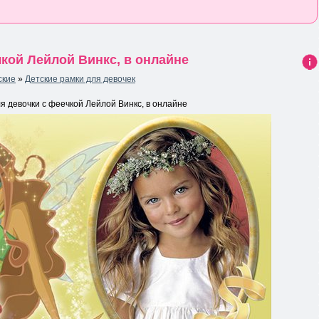
чкой Лейлой Винкс, в онлайне
Ин
ские
»
Детские рамки для девочек
фо
рма
я девочки с феечкой Лейлой Винкс, в онлайне
ция
к
нов
ост
и