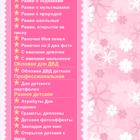
Рамки с зодиаками
Рамки с мультяшками
Рамки с природой
Рамки школьные
Рамки, открытки на
пасху
Рамочки Моя семья
Рамочки на 2 два фото
С именами девочек
С именами мальчиков
Обложки для ДВД
Обложки ДВД детские
Профессиональное
Для детского
портфолио
Разное детское
Атрибуты Дня
рождения
Грамоты, дипломы
Детские фотоэффекты
Закладки для книг
Открытки детские с
фото