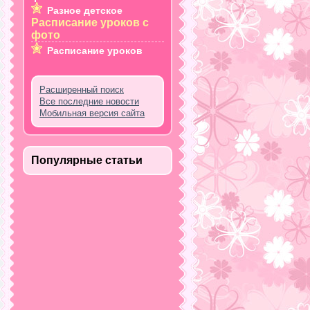
Разное детское
Расписание уроков с
фото
Расписание уроков
Расширенный поиск
Все последние новости
Мобильная версия сайта
Популярные статьи