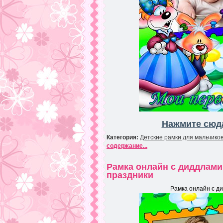
Нажмите сюда
Категория:
Детские рамки для мальчико
содержание...
Рамка онлайн с диддлами
праздники
Рамка онлайн с д