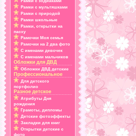
Рамки с зодиаками
Рамки с мультяшками
Рамки с природой
Рамки школьные
Рамки, открытки на
пасху
Рамочки Моя семья
Рамочки на 2 два фото
С именами девочек
С именами мальчиков
Обложки для ДВД
Обложки ДВД детские
Профессиональное
Для детского
портфолио
Разное детское
Атрибуты Дня
рождения
Грамоты, дипломы
Детские фотоэффекты
Закладки для книг
Открытки детские с
фото