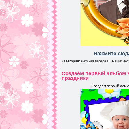
Нажмите сюда
Категория:
Детская галерея
»
Рамки дет
Создаём первый альбом м
праздники
Создаём первый альбо