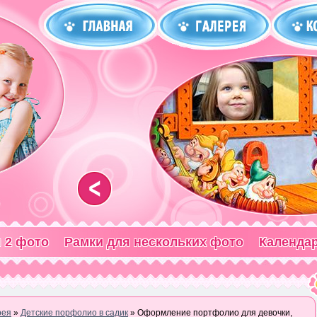
<
 2 фото
Рамки для нескольких фото
Календа
рея
»
Детские порфолио в садик
» Оформление портфолио для девочки,