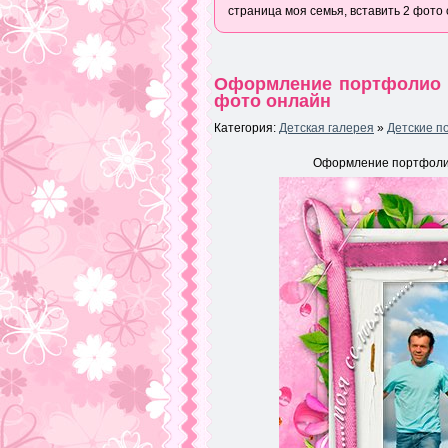
страница моя семья, вставить 2 фото
Оформление портфолио д
фото онлайн
Категория:
Детская галерея
»
Детские п
Оформление портфолио 