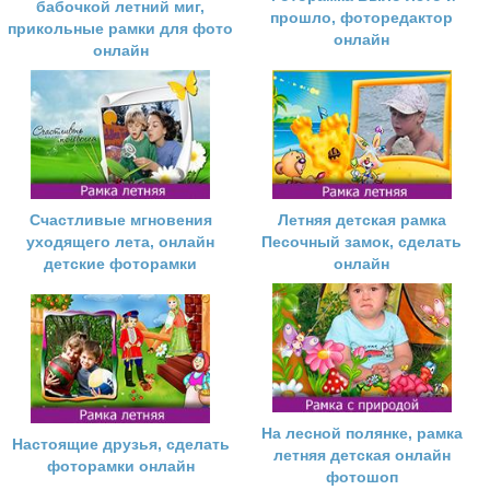
бабочкой летний миг,
прошло, фоторедактор
прикольные рамки для фото
онлайн
онлайн
Счастливые мгновения
Летняя детская рамка
уходящего лета, онлайн
Песочный замок, сделать
детские фоторамки
онлайн
На лесной полянке, рамка
Настоящие друзья, сделать
летняя детская онлайн
фоторамки онлайн
фотошоп