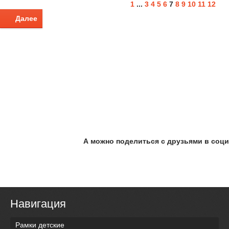
1
...
3
4
5
6
7
8
9
10
11
12
Далее
А можно поделиться с друзьями в соци
Навигация
Рамки детские