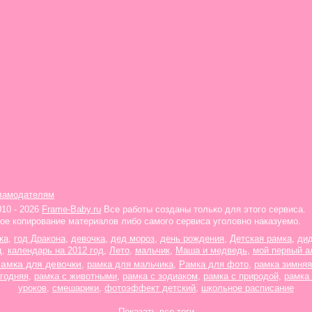
ламодателям
010 - 2026
Frame-Baby.ru
Все работы созданы только для этого сервиса.
ое копирование материалов либо самого сервиса уголовно наказуемо.
ка
,
год Дракона
,
девочка
,
дед мороз
,
день рождения
,
Детская рамка
,
ди
д
,
календарь на 2012 год
,
Лето
,
мальчик
,
Маша и медведь
,
мой первый а
рамка для девочки
,
рамка для мальчика
,
Рамка для фото
,
рамка зимняя
годняя
,
рамка с животными
,
рамка с зодиаком
,
рамка с природой
,
рамка
уроков
,
смешарики
,
фотоэффект детский
,
школьное расписание
Показать все теги