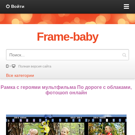
Войти
Frame-baby
Полная версия сайта
Все категории
Рамка с героями мультфильма По дороге с облаками,
фотошоп онлайн