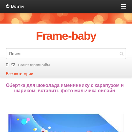
Войти
Frame-baby
Полная версия сайта
Все категории
Обертка для шоколада имениннику с карапузом и
шариком, вставить фото мальчика онлайн