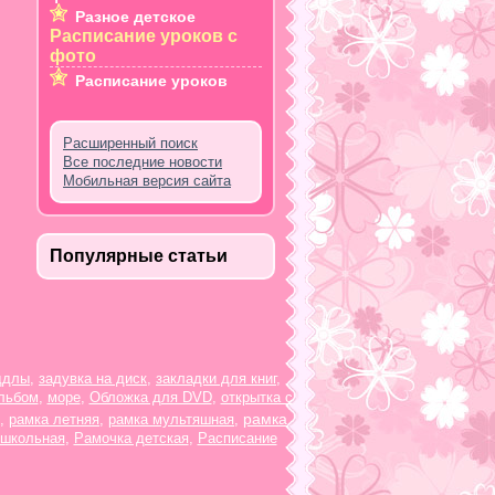
Разное детское
Расписание уроков с
фото
Расписание уроков
Расширенный поиск
Все последние новости
Мобильная версия сайта
Популярные статьи
ддлы
,
задувка на диск
,
закладки для книг
,
льбом
,
море
,
Обложка для DVD
,
открытка с
рамка
,
рамка летняя
,
рамка мультяшная
,
 школьная
,
Рамочка детская
,
Расписание