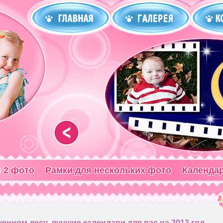
<
 2 фото
Рамки для нескольких фото
Календа
енном лесу, лучшие календари для вас на 2013 год