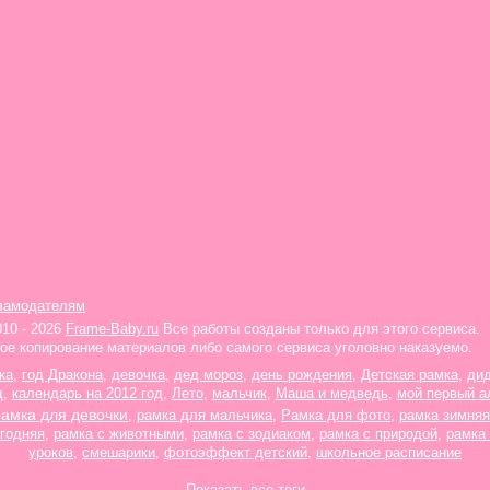
ламодателям
010 - 2026
Frame-Baby.ru
Все работы созданы только для этого сервиса.
ое копирование материалов либо самого сервиса уголовно наказуемо.
ка
,
год Дракона
,
девочка
,
дед мороз
,
день рождения
,
Детская рамка
,
ди
д
,
календарь на 2012 год
,
Лето
,
мальчик
,
Маша и медведь
,
мой первый а
рамка для девочки
,
рамка для мальчика
,
Рамка для фото
,
рамка зимняя
годняя
,
рамка с животными
,
рамка с зодиаком
,
рамка с природой
,
рамка
уроков
,
смешарики
,
фотоэффект детский
,
школьное расписание
Показать все теги