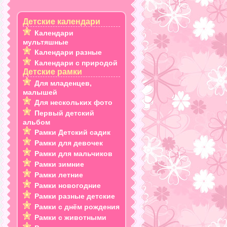
Детские календари
Календари
мультяшные
Календари разные
Календари с природой
Детские рамки
Для младенцев,
малышей
Для нескольких фото
Первый детский
альбом
Рамки Детский садик
Рамки для девочек
Рамки для мальчиков
Рамки зимние
Рамки летние
Рамки новогодние
Рамки разные детские
Рамки с днём рождения
Рамки с животными