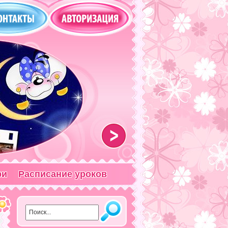
>
ри
Расписание уроков