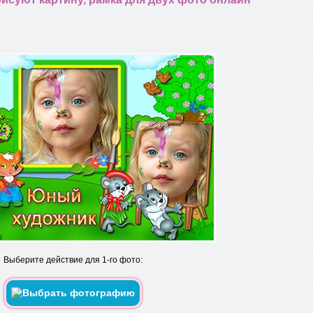
Выберите действие для 1-го фото: