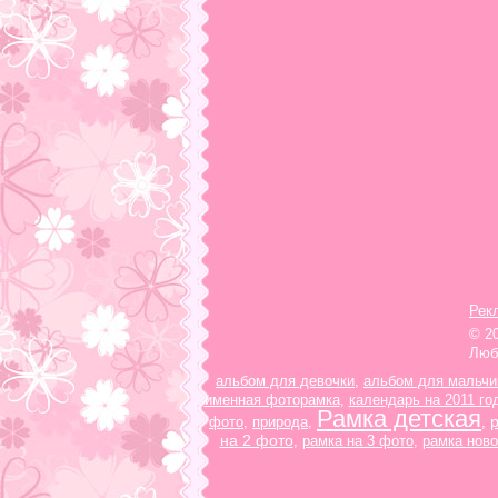
Рек
© 2
Люб
альбом для девочки
,
альбом для мальчи
именная фоторамка
,
календарь на 2011 го
Рамка детская
фото
,
природа
,
,
на 2 фото
,
рамка на 3 фото
,
рамка ново