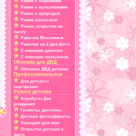
Рамки с зодиаками
Рамки с мультяшками
Рамки с природой
Рамки школьные
Рамки, открытки на
пасху
Рамочки Моя семья
Рамочки на 2 два фото
С именами девочек
С именами мальчиков
Обложки для ДВД
Обложки ДВД детские
Профессиональное
Для детского
портфолио
Разное детское
Атрибуты Дня
рождения
Грамоты, дипломы
Детские фотоэффекты
Закладки для книг
Открытки детские с
фото