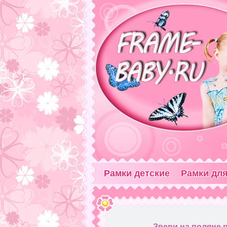
Рамки детские
Рамки для
Звери на поляне 