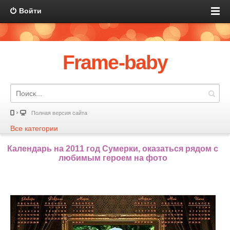
Войти
Frame-baby
Полная версия сайта
Все категории
Календарь на 2011 год Сумерки, оказаться рядом с
любимым героем на фото